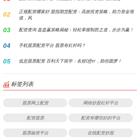
正规配资哪家好 股指期货配资：高效投资策略，助力资金增
02
值，风
03
配资查询 盘盘赢策略揭秘：轻松掌握制胜之道，步步为赢！
04
手机股票配资平台 股票有杠杆吗？
05
低息股票配资 百利天下留学：名校Offer，助你圆梦！
标签列表
股票网上配资
网络炒股杠杆平台
配资股票
配资有哪些好的平台
股票融资平台
在线配资炒股