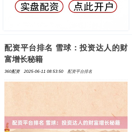
配资平台排名 雪球：投资达人的财
富增长秘籍
配资平台排名
360配资
2025-06-11 08:53:50