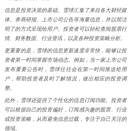
信息是投资决策的基础。雪球汇集了来自各大财经媒
体、券商研报、上市公司公告等海量信息，并以简洁
明了的方式呈现给用户。投资者可以轻松查阅股票行
情、财务数据、行业资讯，以及各种投资策略分析。
更重要的是，雪球的信息更新速度非常快，能够让投
资者第一时间掌握市场动态。例如，当一家上市公司
发布重要公告时，雪球往往会在第一时间推送给用
户，帮助投资者及时了解情况，做出相应的投资调
整。
此外，雪球还提供了个性化的信息订阅功能。投资者
可以根据自己的投资偏好，订阅感兴趣的股票、行业
或投资策略，从而避免信息过载，专注于自己关注的
领域。